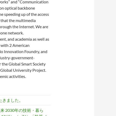
tworks” and “Communication
ion optical backbone
the speeding up of the access
d that the multimedia
hrough the Internet. We are
kbone network.
ent, and academia as well as
h with 2 American
Keio Innovation Foundry, and
ndustry-government-
r the Global Smart Society
r Global University Project.
mic activities.
ばたきました。
来 2030年の技術・暮ら