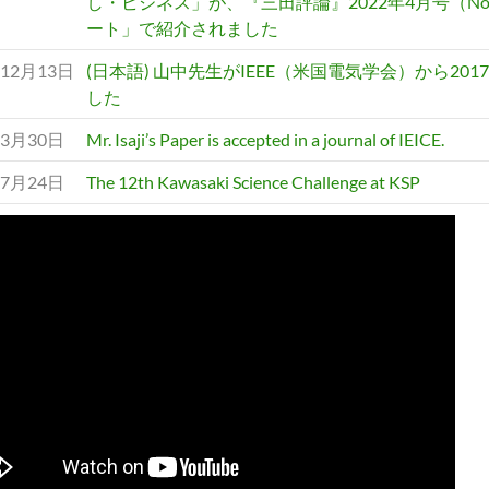
し・ビジネス」が、『三田評論』2022年4月号（No.1
ート」で紹介されました
年12月13日
(日本語) 山中先生がIEEE（米国電気学会）から2
した
年3月30日
Mr. Isaji’s Paper is accepted in a journal of IEICE.
年7月24日
The 12th Kawasaki Science Challenge at KSP