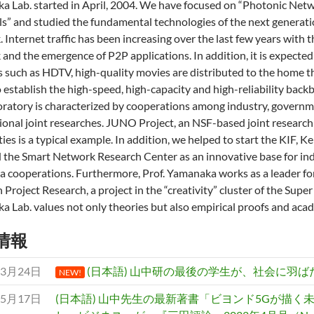
a Lab. started in April, 2004. We have focused on “Photonic Ne
s” and studied the fundamental technologies of the next generat
 Internet traffic has been increasing over the last few years with 
and the emergence of P2P applications. In addition, it is expecte
 such as HDTV, high-quality movies are distributed to the home t
o establish the high-speed, high-capacity and high-reliability bac
ratory is characterized by cooperations among industry, governm
ional joint researches. JUNO Project, an NSF-based joint researc
ties is a typical example. In addition, we helped to start the KIF, 
d the Smart Network Research Center as an innovative base for i
 cooperations. Furthermore, Prof. Yamanaka works as a leader fo
 Project Research, a project in the “creativity” cluster of the Supe
 Lab. values not only theories but also empirical proofs and acade
情報
年3月24日
(日本語) 山中研の最後の学生が、社会に羽
NEW!
年5月17日
(日本語) 山中先生の最新著書「ビヨンド5Gが描く未