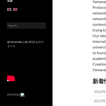
言語:
Yamanak
Protocol
network.
network 
contents
Search
for:
trying t
Our labo
internat
@Yamanaka_Lab_B3さんのツ
イート
universi
to foun
academia
Creation
Yamanaka
新着
2026
iPOP2026
2022