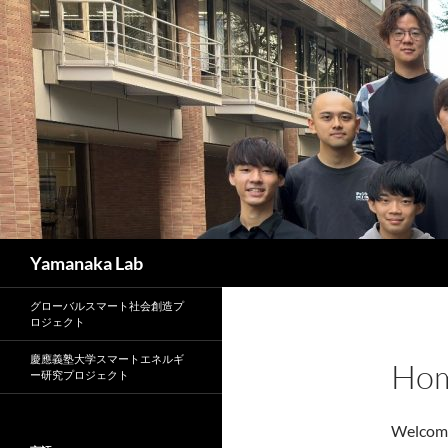
Skip
to
content
Search
Yamanaka Lab
グローバルスマート社会創造プ
ロジェクト
慶應義塾大学スマートエネルギ
Ho
ー研究プロジェクト
Welcome