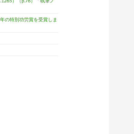
265）（p.76）「執筆ノ
017年の特別功労賞を受賞しま