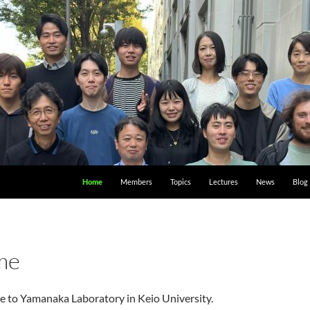
Home
Members
Topics
Lectures
News
Blog
me
 to Yamanaka Laboratory in Keio University.