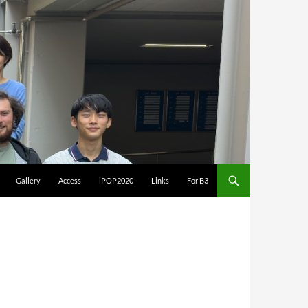
Gallery
Access
iPOP2020
Links
For B3