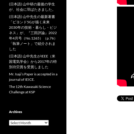
(日本語) 山中研の最後の学生
が、社会に羽ばたきました。
(日本語) 山中先生の最新著書
「ビヨンド5Gが描く未来
2030年の技術・暮らし・ビジ
ネス」が、『三田評論』2022
年4月号（No.1265）（p.76）
「執筆ノート」で紹介されま
した
(日本語) 山中先生がIEEE（米
国電気学会）から2017年の特
別功労賞を受賞しました
Mr. Isaji’s Paper is accepted in a
journal of IEICE.
The 12th Kawasaki Science
Challenge at KSP
Archives
Archives